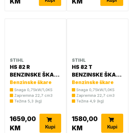
KM
KM
STIHL
STIHL
HS 82 R
HS 82 T
BENZINSKE ŠKARE
BENZINSKE ŠKARE
75 CM 4237 011
Benzinske škare
ZA ZIVICU 75 CM
Benzinske škare
2978
4237 011 2986
Snaga 0,75kW/1,0KS
Snaga 0,75kW/1,0KS
Zapremina 22,7 cm3
Zapremina 22,7 cm3
Težina 5,3 (kg)
Težina 4,9 (kg)
1659,00
1580,00
Kupi
Kupi
KM
KM