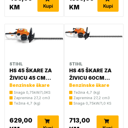
Kupi
Kupi
KM
KM
STIHL
STIHL
HS 45 ŠKARE ZA
HS 45 ŠKARE ZA
ŽIVICU 45 CM
ŽIVICU 60CM
4228 011 2926 (
Benzinske škare
4228 011 2938
Benzinske škare
novi
Snaga 0,75kW/1,0KS
Težina 4,7 (kg)
Zapremina 27,2 cm3
Zapremina 27,2 cm3
br:42280112937 )
Težina 4,7 (kg)
Snaga 0,75kW/1,0 KS
629,00
713,00
Kupi
Kupi