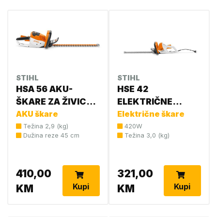
STIHL
STIHL
HSA 56 AKU-
HSE 42
ŠKARE ZA ŽIVICU
ELEKTRIČNE
4521 011 3500
AKU škare
MAKAZE 4818 011
Električne škare
3523
Težina 2,9 (kg)
420W
Dužina reze 45 cm
Težina 3,0 (kg)
410,00
321,00
Kupi
Kupi
KM
KM