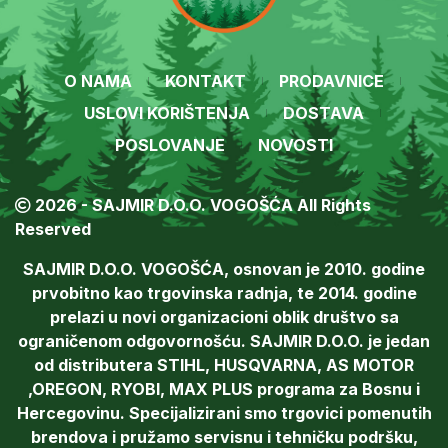
O NAMA
KONTAKT
PRODAVNICE
USLOVI KORIŠTENJA
DOSTAVA
POSLOVANJE
NOVOSTI
2026 - SAJMIR D.O.O. VOGOŠĆA All Rights
Reserved
SAJMIR D.O.O. VOGOŠĆA, osnovan je 2010. godine
prvobitno kao trgovinska radnja, te 2014. godine
prelazi u novi organizacioni oblik društvo sa
ograničenom odgovornošću. SAJMIR D.O.O. je jedan
od distributera STIHL, HUSQVARNA, AS MOTOR
,OREGON, RYOBI, MAX PLUS programa za Bosnu i
Hercegovinu. Specijalizirani smo trgovici pomenutih
brendova i pružamo servisnu i tehničku podršku,