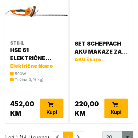
STIHL
SET SCHEPPACH
HSE 61
AKU MAKAZE ZA
ELEKTRIČNE
OREZIVANJE
AKU škare
ŠKARE ZA ŽIVICU
Električne škare
+BATERIJA 2AH+
4812 011 3503
500W
PUNJAČ 2,4A BC-
Težina 3,9( kg)
PRS28-SET
452,00
220,00
Kupi
Kupi
KM
KM
1 od 1 (14 Ukupno)
1