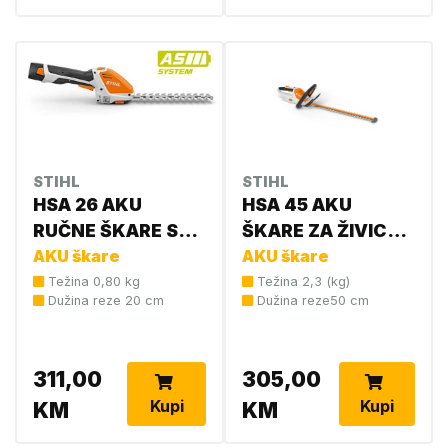
STIHL
STIHL
HSA 26 AKU
HSA 45 AKU
RUČNE ŠKARE SET
ŠKARE ZA ŽIVICU
(AS2+AL1)
AKU škare
sa int.baterijom
AKU škare
HA030113506
4511 011 3501
Težina 0,80 kg
Težina 2,3 (kg)
Dužina reze 20 cm
Dužina reze50 cm
311,00
305,00
Kupi
Kupi
KM
KM