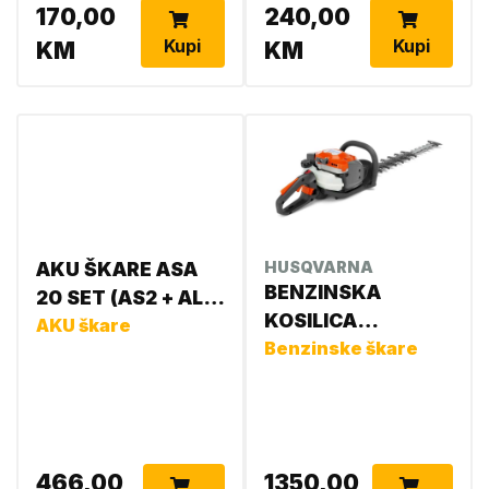
170,00
240,00
Kupi
Kupi
KM
KM
AKU ŠKARE ASA
HUSQVARNA
BENZINSKA
20 SET (AS2 + AL1 )
KOSILICA
VA05 011 6210
AKU škare
967658701
Benzinske škare
192100043
466,00
1350,00