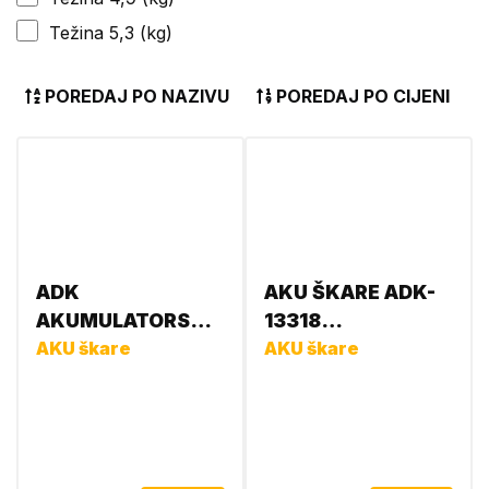
Težina 5,3 (kg)
POREDAJ PO NAZIVU
POREDAJ PO CIJENI
ADK
AKU ŠKARE ADK-
AKUMULATORSKE
13318
ŠKARE ZA
AKU škare
3856019133188
AKU škare
OREZIVANJE
JDU25P (7,2V
4AH) 13589-ADK
3856019135892