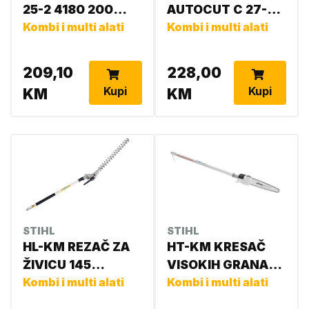
25-2 4180 200
AUTOCUT C 27-2
0474
Kombi i multi alati
4180 200 0718
Kombi i multi alati
209,10
228,00
Kupi
Kupi
KM
KM
STIHL
STIHL
HL-KM REZAČ ZA
HT-KM KRESAČ
ŽIVICU 145
VISOKIH GRANA-
NASTAVAK NA KM
Kombi i multi alati
M. PILA NASTAVAK
Kombi i multi alati
94 RC-E
ZA KM 94 RC