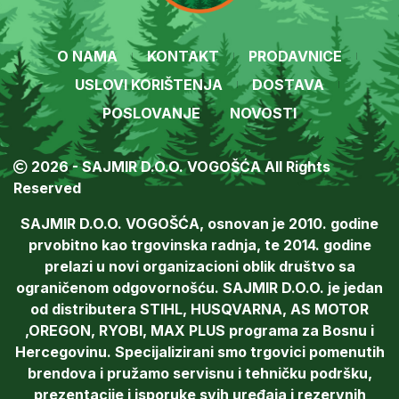
O NAMA
KONTAKT
PRODAVNICE
USLOVI KORIŠTENJA
DOSTAVA
POSLOVANJE
NOVOSTI
2026 - SAJMIR D.O.O. VOGOŠĆA All Rights
Reserved
SAJMIR D.O.O. VOGOŠĆA, osnovan je 2010. godine
prvobitno kao trgovinska radnja, te 2014. godine
prelazi u novi organizacioni oblik društvo sa
ograničenom odgovornošću. SAJMIR D.O.O. je jedan
od distributera STIHL, HUSQVARNA, AS MOTOR
,OREGON, RYOBI, MAX PLUS programa za Bosnu i
Hercegovinu. Specijalizirani smo trgovici pomenutih
brendova i pružamo servisnu i tehničku podršku,
prezentacije i isporuke svih uređaja i rezervnih