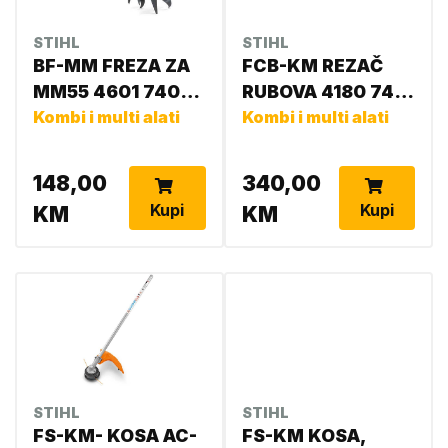
STIHL
STIHL
BF-MM FREZA ZA
FCB-KM REZAČ
MM55 4601 740
RUBOVA 4180 740
4605
Kombi i multi alati
5002
Kombi i multi alati
148,00
340,00
Kupi
Kupi
KM
KM
STIHL
STIHL
FS-KM- KOSA AC-
FS-KM KOSA,