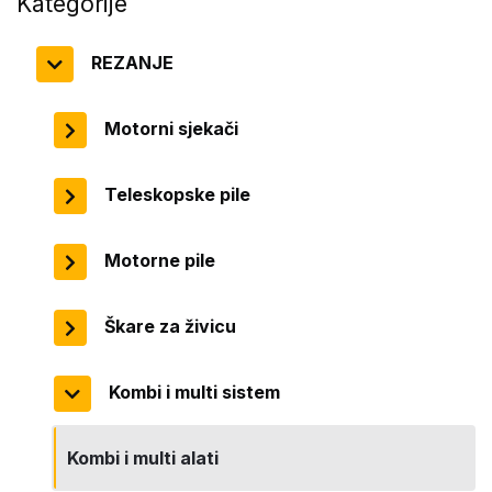
Kategorije
REZANJE
Motorni sjekači
Teleskopske pile
Motorne pile
Škare za živicu
Kombi i multi sistem
Kombi i multi alati