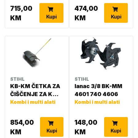
715,00
474,00
Kupi
Kupi
KM
KM
STIHL
STIHL
KB-KM ČETKA ZA
lanac 3/8 BK-MM
ČIŠČENJE ZA KM
4601 740 4606
94 R- CE 94 4601
Kombi i multi alati
Kombi i multi alati
740 4905
854,00
148,00
Kupi
Kupi
KM
KM