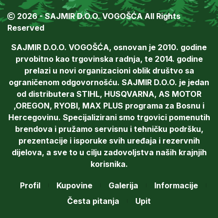
2026 - SAJMIR D.O.O. VOGOŠĆA All Rights
Reserved
SAJMIR D.O.O. VOGOŠĆA, osnovan je 2010. godine
prvobitno kao trgovinska radnja, te 2014. godine
prelazi u novi organizacioni oblik društvo sa
ograničenom odgovornošću. SAJMIR D.O.O. je jedan
od distributera STIHL, HUSQVARNA, AS MOTOR
,OREGON, RYOBI, MAX PLUS programa za Bosnu i
Hercegovinu. Specijalizirani smo trgovici pomenutih
brendova i pružamo servisnu i tehničku podršku,
prezentacije i isporuke svih uređaja i rezervnih
dijelova, a sve to u cilju zadovoljstva naših krajnjih
korisnika.
Profil
Kupovine
Galerija
Informacije
Česta pitanja
Upit