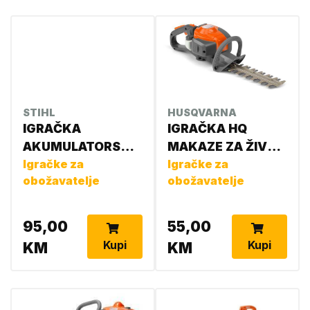
STIHL
HUSQVARNA
IGRAČKA
IGRAČKA HQ
AKUMULATORSKA
MAKAZE ZA ŽIVU
MOTORNA KOSA -
Igračke za
OGRADU
Igračke za
obožavatelje
obožavatelje
TRIMER 0420 460
586497901
0015
95,00
55,00
Kupi
Kupi
KM
KM