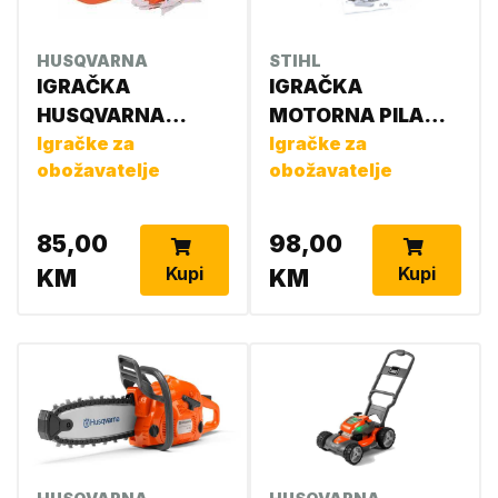
HUSQVARNA
STIHL
IGRAČKA
IGRAČKA
HUSQVARNA
MOTORNA PILA
KOMPLET
Igračke za
0421 600 0053
Igračke za
obožavatelje
obožavatelje
(TESTERA,KACIGA
,RUKAVICE)58649
8201
85,00
98,00
Kupi
Kupi
KM
KM