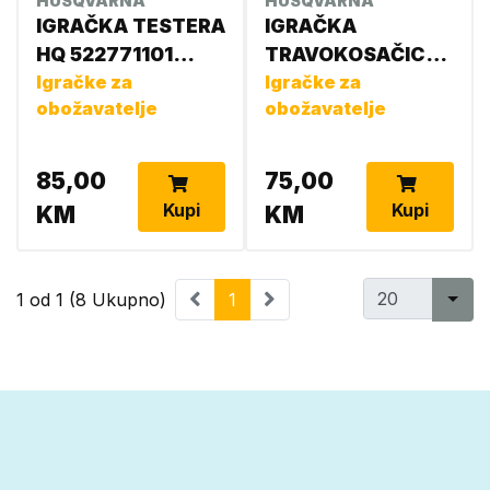
HUSQVARNA
HUSQVARNA
IGRAČKA TESTERA
IGRAČKA
HQ 522771101
TRAVOKOSAČICA
546276601
Igračke za
582406301
Igračke za
obožavatelje
obožavatelje
85,00
75,00
Kupi
Kupi
KM
KM
1 od 1 (8 Ukupno)
1