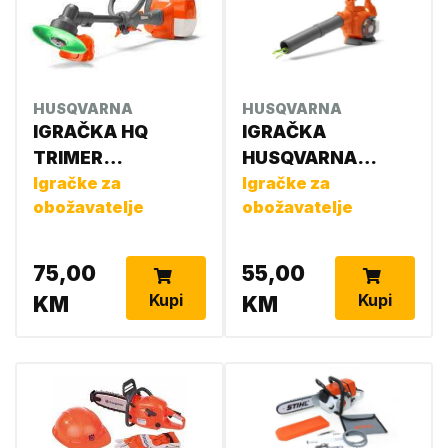
HUSQVARNA
HUSQVARNA
IGRAČKA HQ
IGRAČKA
TRIMER
HUSQVARNA
586498101
Igračke za
DUVAČ LIŠĆA
Igračke za
obožavatelje
obožavatelje
546276501
586498001
75,00
55,00
Kupi
Kupi
KM
KM