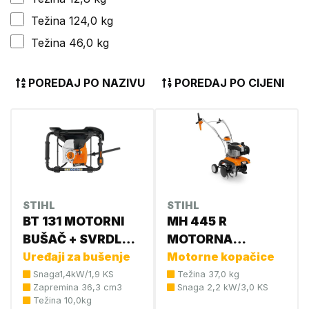
Težina 124,0 kg
Težina 46,0 kg
POREDAJ PO NAZIVU
POREDAJ PO CIJENI
STIHL
STIHL
BT 131 MOTORNI
MH 445 R
BUŠAČ + SVRDLO
MOTORNA
ZA SADNICU
Uređaji za bušenje
KOPAČICA 6241
Motorne kopačice
150mm 4313 011
011 3913
Snaga1,4kW/1,9 KS
Težina 37,0 kg
Zapremina 36,3 cm3
Snaga 2,2 kW/3,0 KS
2110
Težina 10,0kg