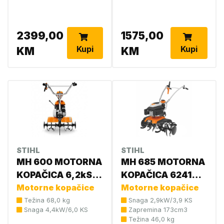
2399,00
1575,00
Kupi
Kupi
KM
KM
STIHL
STIHL
MH 600 MOTORNA
MH 685 MOTORNA
KOPAČICA 6,2kS
KOPAČICA 6241
6250 011 3918
Motorne kopačice
011 3932
Motorne kopačice
Težina 68,0 kg
Snaga 2,9kW/3,9 KS
Snaga 4,4kW/6,0 KS
Zapremina 173cm3
Težina 46,0 kg