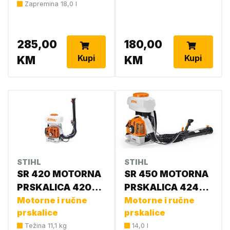
Zapremina 18,0 l
285,00
180,00
Kupi
Kupi
KM
KM
STIHL
STIHL
SR 420 MOTORNA
SR 450 MOTORNA
PRSKALICA 4203
PRSKALICA 4244
011 2619
Motorne i ručne
011 2641
Motorne i ručne
prskalice
prskalice
Težina 11,1 kg
14,0 l