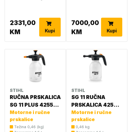
2331,00
7000,00
Kupi
Kupi
KM
KM
STIHL
STIHL
RUČNA PRSKALICA
SG 11 RUČNA
SG 11 PLUS 4255
PRSKALICA 4255
019 4912
Motorne i ručne
019 4910
Motorne i ručne
prskalice
prskalice
Težina 0,46 (kg)
0,46 kg