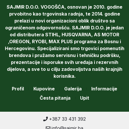
SAJMIR D.O.O. VOGOŠĆA, osnovan je 2010. godine
prvobitno kao trgovinska radnja, te 2014. godine
prelazi u novi organizacioni oblik društvo sa
ograničenom odgovornošću. SAJMIR D.O.O. je jedan
od distributera STIHL, HUSQVARNA, AS MOTOR
,OREGON, RYOBI, MAX PLUS programa za Bosnu i
Hercegovinu. Specijalizirani smo trgovici pomenutih
brendova i pružamo servisnu i tehničku podršku,
prezentacije i isporuke svih uređaja i rezervnih
dijelova, a sve to u cilju zadovoljstva naših krajnjih
korisnika.
Profil
Kupovine
Galerija
Informacije
Česta pitanja
Upit
+387 33 431 392
info@sajmir.ba