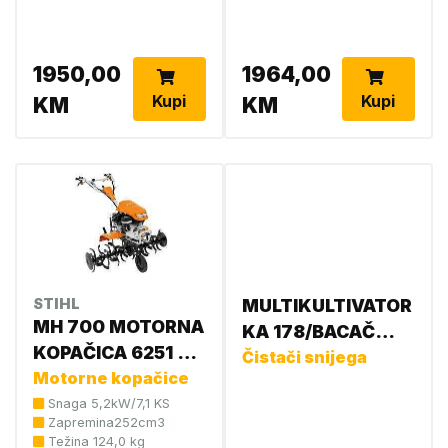
1950,00
1964,00
Kupi
Kupi
KM
KM
STIHL
MULTIKULTIVATOR
MH 700 MOTORNA
KA 178/BACAČ
KOPAČICA 6251 011
SNIJEGA SA
Čistači snijega
3913
Motorne kopačice
FREZOM- MOTOR
Snaga 5,2kW/7,1 KS
DIZEL LOMBARDINI
Zapremina252cm3
KA 178 2701 10KS
Težina 124,0 kg