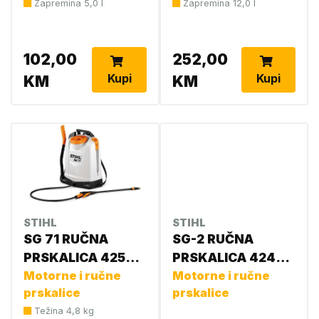
Zapremina 5,0 l
Zapremina 12,0 l
102,00
252,00
Kupi
Kupi
KM
KM
STIHL
STIHL
SG 71 RUČNA
SG-2 RUČNA
PRSKALICA 4255
PRSKALICA 4247
019 4970
Motorne i ručne
019 4901
Motorne i ručne
prskalice
prskalice
Težina 4,8 kg