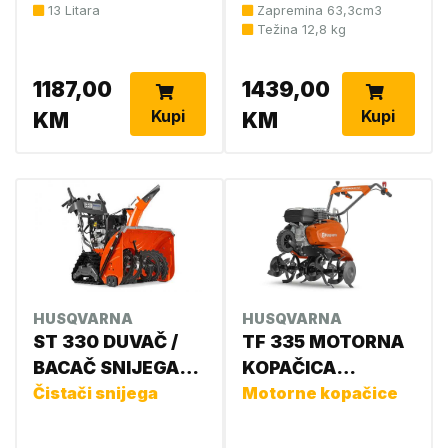
13 Litara
Zapremina 63,3cm3
Težina 12,8 kg
1187,00
1439,00
Kupi
Kupi
KM
KM
HUSQVARNA
HUSQVARNA
ST 330 DUVAČ /
TF 335 MOTORNA
BACAČ SNIJEGA
KOPAČICA
HUSQVARNA
Čistači snijega
967101101
Motorne kopačice
970529101