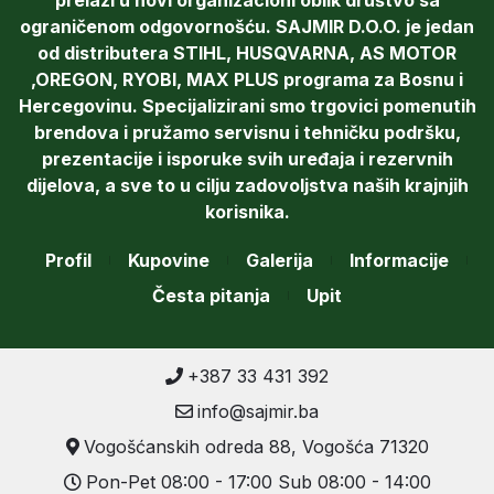
prelazi u novi organizacioni oblik društvo sa
ograničenom odgovornošću. SAJMIR D.O.O. je jedan
od distributera STIHL, HUSQVARNA, AS MOTOR
,OREGON, RYOBI, MAX PLUS programa za Bosnu i
Hercegovinu. Specijalizirani smo trgovici pomenutih
brendova i pružamo servisnu i tehničku podršku,
prezentacije i isporuke svih uređaja i rezervnih
dijelova, a sve to u cilju zadovoljstva naših krajnjih
korisnika.
Profil
Kupovine
Galerija
Informacije
Česta pitanja
Upit
+387 33 431 392
info@sajmir.ba
Vogošćanskih odreda 88, Vogošća 71320
Pon-Pet 08:00 - 17:00 Sub 08:00 - 14:00