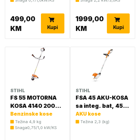
Snaga 0,7/1,0kW/KS
Snaga 2,2 kW/3,0KS
499,00
1999,00
Kupi
Kupi
KM
KM
STIHL
STIHL
FS 55 MOTORNA
FSA 45 AKU-KOSA
KOSA 4140 200
sa integ. bat, 4512
Benzinske kose
0578 STIHL 1,01KS
011 56700
AKU kose
Težina 4,9 kg
Težina 2,3 (kg)
Snaga0,75/1,0 kW/KS