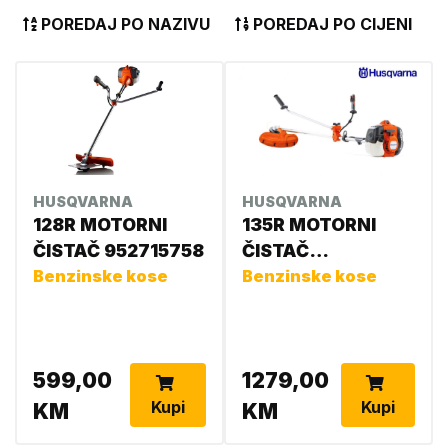
POREDAJ PO NAZIVU
POREDAJ PO CIJENI
HUSQVARNA
HUSQVARNA
128R MOTORNI
135R MOTORNI
ČISTAČ 952715758
ČISTAČ
Benzinske kose
966604801
Benzinske kose
599,00
1279,00
Kupi
Kupi
KM
KM