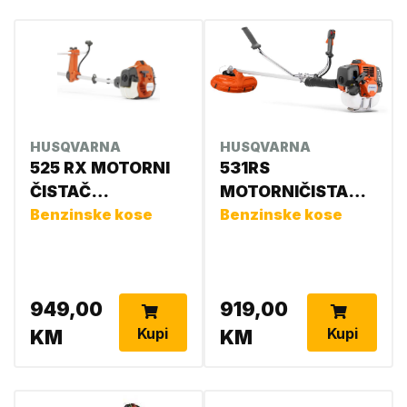
HUSQVARNA
HUSQVARNA
525 RX MOTORNI
531RS
ČISTAČ
MOTORNIČISTAČ
966776801
Benzinske kose
HUSQVARNA
Benzinske kose
HUSQVARNA 1,4KS
967660603
949,00
919,00
Kupi
Kupi
KM
KM