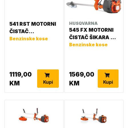
541 RST MOTORNI
HUSQVARNA
545 FX MOTORNI
ČISTAČ
ČISTAČ ŠIKARA HQ
967660904
Benzinske kose
966015601
Benzinske kose
1119,00
1569,00
Kupi
Kupi
KM
KM