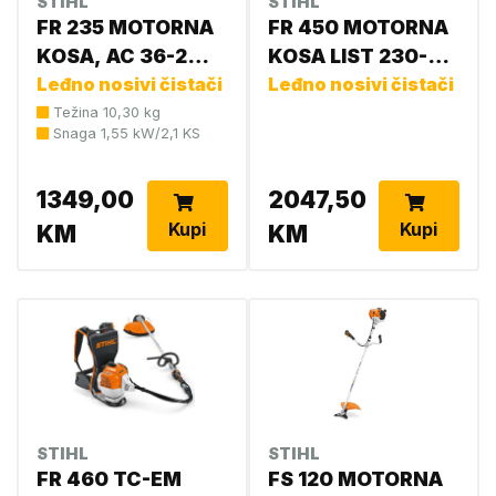
STIHL
STIHL
FR 235 MOTORNA
FR 450 MOTORNA
KOSA, AC 36-2
KOSA LIST 230-4
4151 200 0016
Leđno nosivi čistači
4128 207 0000
Leđno nosivi čistači
Težina 10,30 kg
Snaga 1,55 kW/2,1 KS
1349,00
2047,50
Kupi
Kupi
KM
KM
STIHL
STIHL
FR 460 TC-EM
FS 120 MOTORNA