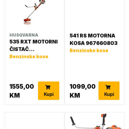
HUSQVARNA
541 RS MOTORNA
535 RXT MOTORNI
KOSA 967660803
ČISTAČ
Benzinske kose
966628901
Benzinske kose
1555,00
1099,00
Kupi
Kupi
KM
KM