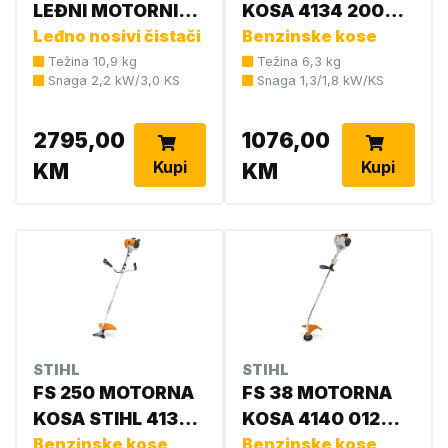
LEĐNI MOTORNI
KOSA 4134 200
ČISTAČ
Leđno nosivi čistači
0234 NB 4134 200
Benzinske kose
0318
Težina 10,9 kg
Težina 6,3 kg
Snaga 2,2 kW/3,0 KS
Snaga 1,3/1,8 kW/KS
2795,00
1076,00
Kupi
Kupi
KM
KM
STIHL
STIHL
FS 250 MOTORNA
FS 38 MOTORNA
KOSA STIHL 4134
KOSA 4140 012
200 0332
Benzinske kose
2364
Benzinske kose