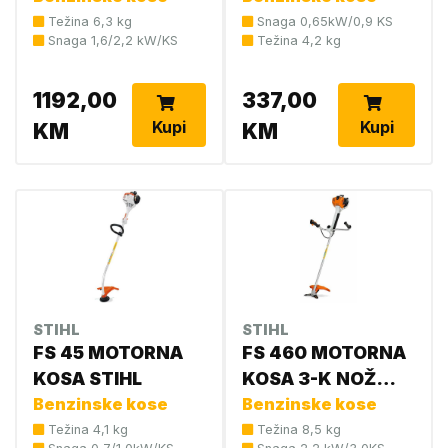
Težina 6,3 kg
Snaga 0,65kW/0,9 KS
Snaga 1,6/2,2 kW/KS
Težina 4,2 kg
1192,00
337,00
Kupi
Kupi
KM
KM
STIHL
STIHL
FS 45 MOTORNA
FS 460 MOTORNA
KOSA STIHL
KOSA 3-K NOŽ
Benzinske kose
300-3 4147 200
Benzinske kose
0431
Težina 4,1 kg
Težina 8,5 kg