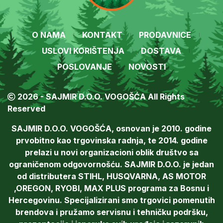
O NAMA
KONTAKT
PRODAVNICE
USLOVI KORIŠTENJA
DOSTAVA
POSLOVANJE
NOVOSTI
2026 - SAJMIR D.O.O. VOGOŠĆA All Rights
Reserved
SAJMIR D.O.O. VOGOŠĆA, osnovan je 2010. godine
prvobitno kao trgovinska radnja, te 2014. godine
prelazi u novi organizacioni oblik društvo sa
ograničenom odgovornošću. SAJMIR D.O.O. je jedan
od distributera STIHL, HUSQVARNA, AS MOTOR
,OREGON, RYOBI, MAX PLUS programa za Bosnu i
Hercegovinu. Specijalizirani smo trgovici pomenutih
brendova i pružamo servisnu i tehničku podršku,