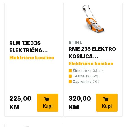
RLM 13E33S
STIHL
RME 235 ELEKTRO
ELEKTRIČNA
KOSILICA
KOSILICA 1300W
Električne kosilice
63110112413
Električne kosilice
4892210822581
Širina reza 33 cm
Težina 13,0 kg
Zapremina 30 l
225,00
320,00
Kupi
Kupi
KM
KM