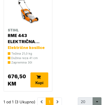
STIHL
RME 443
ELEKTRIČNA
KOSILICA 6338 011
Električne kosilice
2405
Težina 21,0 kg
Dužina reza 41 cm
Zapremina 30l
676,50
Kupi
KM
1 od 1 (3 Ukupno)
1