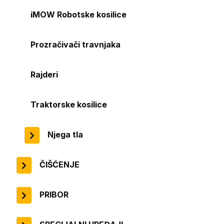
iMOW Robotske kosilice
Prozračivači travnjaka
Rajderi
Traktorske kosilice
Njega tla
ČIŠĆENJE
PRIBOR