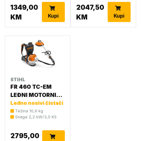
1349,00
2047,50
Kupi
Kupi
KM
KM
STIHL
FR 460 TC-EM
LEĐNI MOTORNI
ČISTAČ
Leđno nosivi čistači
Težina 10,9 kg
Snaga 2,2 kW/3,0 KS
2795,00