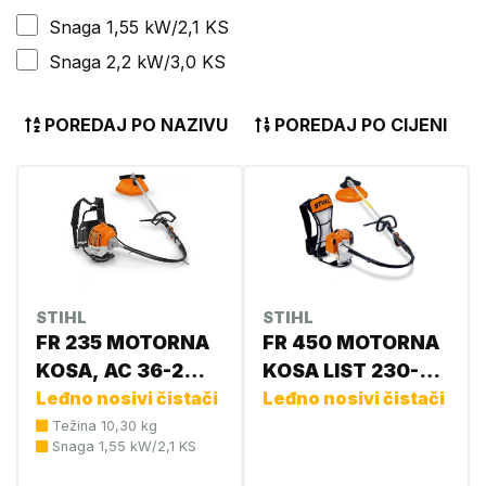
Snaga 1,55 kW/2,1 KS
Snaga 2,2 kW/3,0 KS
POREDAJ PO NAZIVU
POREDAJ PO CIJENI
STIHL
STIHL
FR 235 MOTORNA
FR 450 MOTORNA
KOSA, AC 36-2
KOSA LIST 230-4
4151 200 0016
Leđno nosivi čistači
4128 207 0000
Leđno nosivi čistači
Težina 10,30 kg
Snaga 1,55 kW/2,1 KS